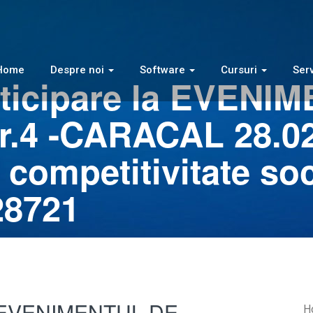
Home
Despre noi
Software
Cursuri
Serv
articipare la EVEN
4 -CARACAL 28.02.
 competitivitate so
28721
 la EVENIMENTUL DE
H