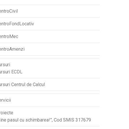
ntroCivil
entroFondLocativ
entroMec
entroAmenzi
rsuri
ursuri ECDL
rsuri Centrul de Calcul
rvicii
roiecte
Ține pasul cu schimbarea!”, Cod SMIS 317679