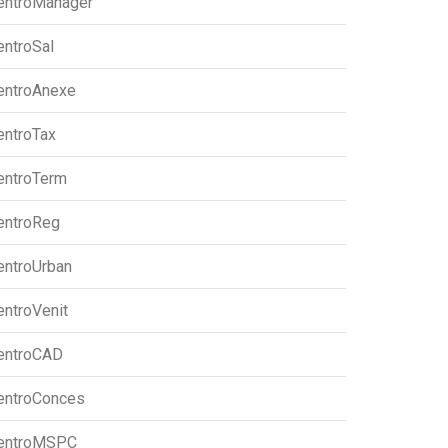
entroManager
entroSal
entroAnexe
entroTax
entroTerm
entroReg
entroUrban
entroVenit
entroCAD
entroConces
entroMSPC