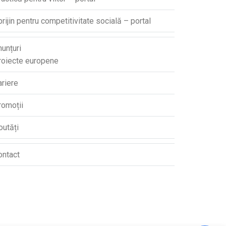
rijin pentru competitivitate socială – portal
unțuri
roiecte europene
ariere
romoții
outăți
ontact