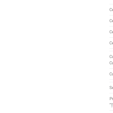
Ce
C
C
C
Cu
C
Cu
Se
P
“