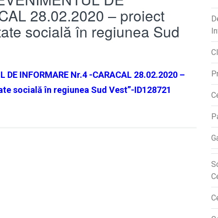
L 28.02.2020 – proiect
D
itate socială în regiunea Sud
In
Cl
P
TUL DE INFORMARE Nr.4 -CARACAL 28.02.2020 –
ate socială în
regiunea Sud Vest”-ID128721
Ce
P
Ga
S
C
C