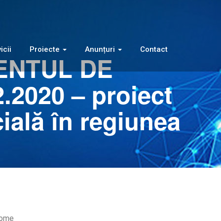
icii
Proiecte
Anunțuri
Contact
IMENTUL DE
2020 – proiect
cială în regiunea
ome