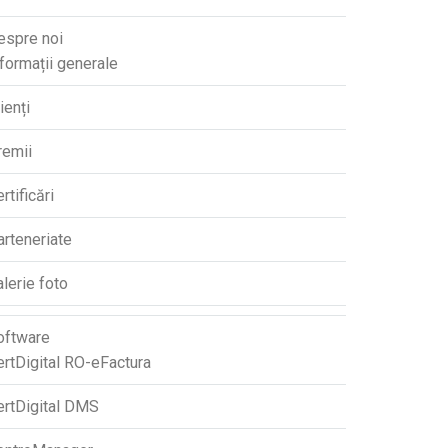
espre noi
formații generale
ienți
remii
rtificări
arteneriate
lerie foto
oftware
ertDigital RO-eFactura
ertDigital DMS