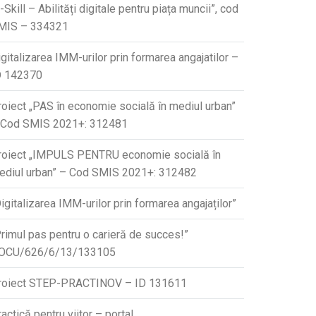
-Skill – Abilități digitale pentru piața muncii”, cod
MIS – 334321
gitalizarea IMM-urilor prin formarea angajatilor –
D 142370
roiect „PAS în economie socială în mediul urban”
 Cod SMIS 2021+: 312481
roiect „IMPULS PENTRU economie socială în
ediul urban” – Cod SMIS 2021+: 312482
igitalizarea IMM-urilor prin formarea angajaților”
Primul pas pentru o carieră de succes!”
OCU/626/6/13/133105
roiect STEP-PRACTINOV – ID 131611
actică pentru viitor – portal