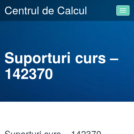
Centrul de Calcul
Toggl
navig
Suporturi curs –
142370
Suporturi curs – 142370